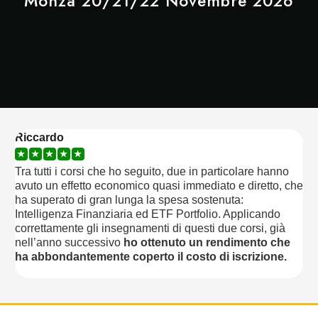
Monza 20/21/22 Novembre 2026
Riccardo
★
★
★
★
★
Tra tutti i corsi che ho seguito, due in particolare hanno
Il 
avuto un effetto economico quasi immediato e diretto, che
st
ha superato di gran lunga la spesa sostenuta:
abb
Intelligenza Finanziaria ed ETF Portfolio. Applicando
pr
correttamente gli insegnamenti di questi due corsi, già
e 
nell’anno successivo
ho ottenuto un rendimento che
tu
ha abbondantemente coperto il costo di iscrizione.
co
nos