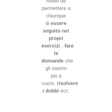
modo da
permettere a
chiunque
di
essere
seguito nei
propri
esercizi
,
fare
le
domande
che
gli stanno
più a
cuore,
risolvere
i dubbi
ecc.