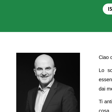
I
Ciao 
Lo sc
essen
dai me
Ti ant
cosa 