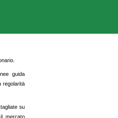
onario.
inee guida
regolarità
tagliate su
 il mercato