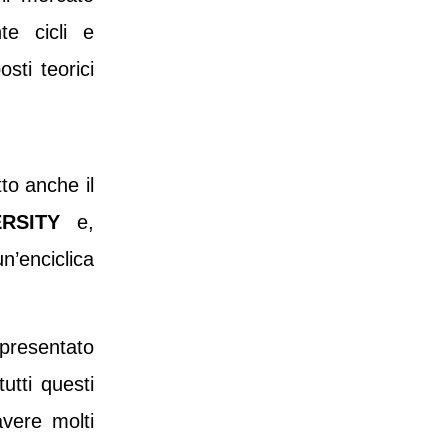
te cicli e
sti teorici
to anche il
ERSITY
e,
un’enciclica
 presentato
utti questi
vere molti