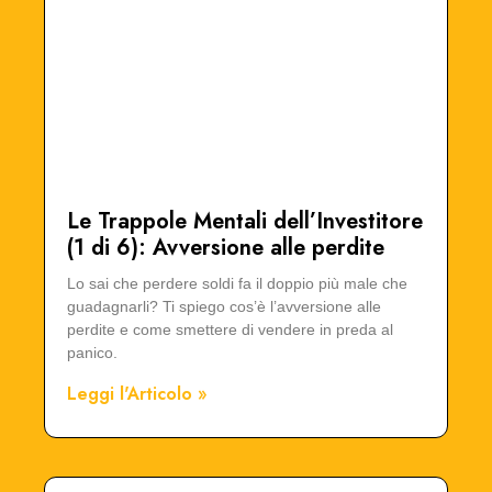
Le Trappole Mentali dell’Investitore
(1 di 6): Avversione alle perdite
Lo sai che perdere soldi fa il doppio più male che
guadagnarli? Ti spiego cos’è l’avversione alle
perdite e come smettere di vendere in preda al
panico.
Leggi l'Articolo »