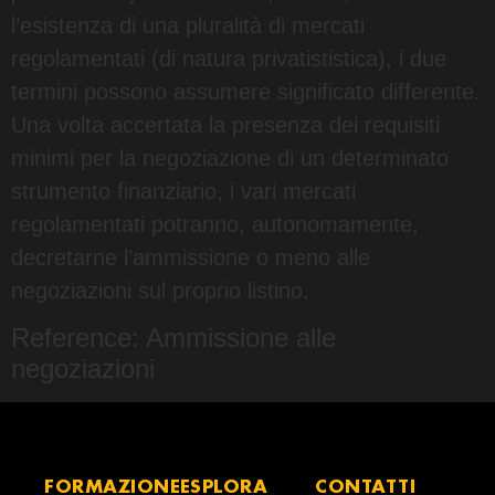
l’esistenza di una pluralità di mercati
regolamentati (di natura privatististica), i due
termini possono assumere significato differente.
Una volta accertata la presenza dei requisiti
minimi per la negoziazione di un determinato
strumento finanziario, i vari mercati
regolamentati potranno, autonomamente,
decretarne l’ammissione o meno alle
negoziazioni sul proprio listino.
Reference: Ammissione alle
negoziazioni
FORMAZIONE
ESPLORA
CONTATTI