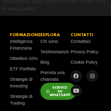
dalle somma della capitalizzazione di tutti i titoli
in esso quotati.
FORMAZIONE
ESPLORA
CONTATTI
Intelligenza
Chi sono
Contattaci
Finanziaria
Testimonianze
Privacy Policy
Obiettivo 10%
Blog
Cookie Policy
ETF Portfolio
Prenota una
Strategie di
chiamata
Investing
SCRIVICI
SU
WHATSAPP
Strategie di
Trading