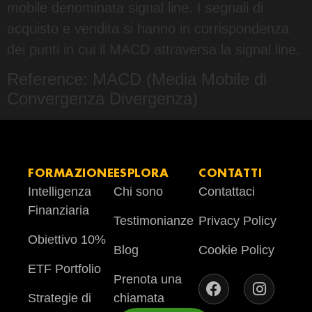
mobile denominata signal line. I segnali di
acquisto e vendita si hanno in corrispondenza
dei punti in cui il MACD attraversa la signal line.
Reference: MACD (Media Mobile di
Convergenza Divergenza)
FORMAZIONE
ESPLORA
CONTATTI
Intelligenza
Chi sono
Contattaci
Finanziaria
Testimonianze
Privacy Policy
Obiettivo 10%
Blog
Cookie Policy
ETF Portfolio
Prenota una
Strategie di
chiamata