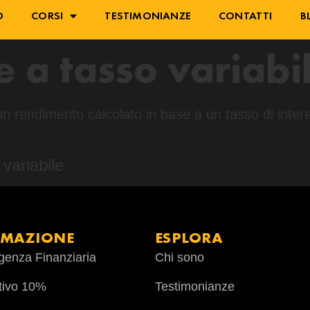
O
CORSI
TESTIMONIANZE
CONTATTI
B
 a tasso variabi
un rendimento calcolato in base a un tasso di inter
variabile
RMAZIONE
ESPLORA
ligenza Finanziaria
Chi sono
tivo 10%
Testimonianze