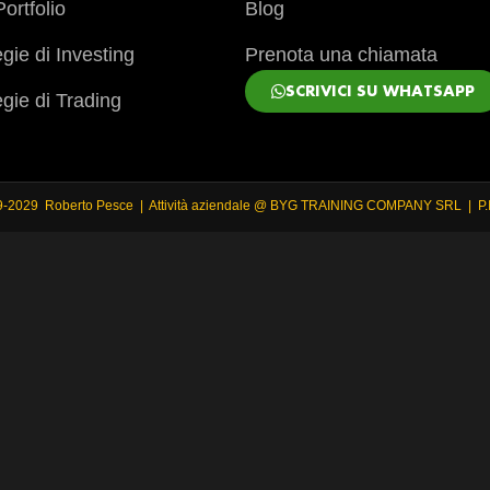
ortfolio
Blog
egie di Investing
Prenota una chiamata
SCRIVICI SU WHATSAPP
egie di Trading
9-2029 Roberto Pesce | Attività aziendale @ BYG TRAINING COMPANY SRL | P