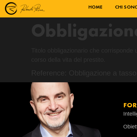
HOME
CHI SON
Obbligazione
Titolo obbligazionario che corrisponde 
corso della vita del prestito.
Reference: Obbligazione a tasso 
FO
Intel
Obiet