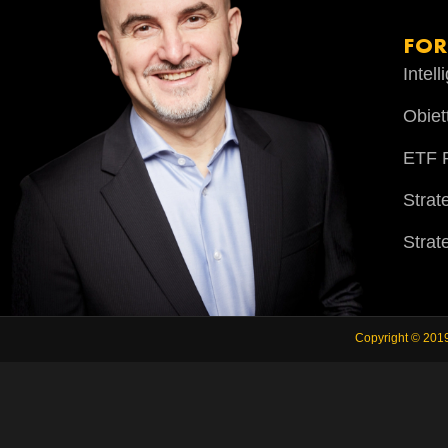
FO
Intel
Obiet
ETF P
Strat
Strat
Copyright © 201