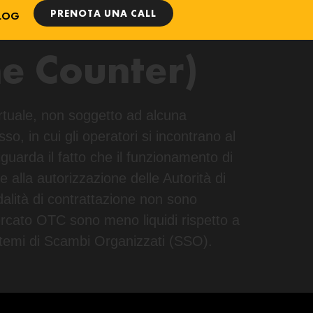
PRENOTA UNA CALL
LOG
he Counter)
rtuale, non soggetto ad alcuna
o, in cui gli operatori si incontrano al
guarda il fatto che il funzionamento di
e alla autorizzazione delle Autorità di
dalità di contrattazione non sono
n mercato OTC sono meno liquidi rispetto a
Sistemi di Scambi Organizzati (SSO).