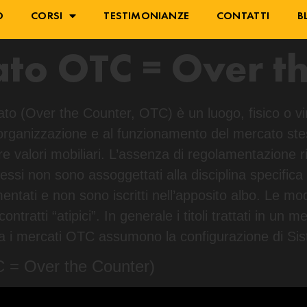
O
CORSI
TESTIMONIANZE
CONTATTI
B
to OTC = Over t
o (Over the Counter, OTC) è un luogo, fisico o vi
organizzazione e al funzionamento del mercato stess
e valori mobiliari. L’assenza di regolamentazione ri
messi non sono assoggettati alla disciplina specifica 
entati e non sono iscritti nell’apposito albo. Le mo
ontratti “atipici”. In generale i titoli trattati in u
n Italia i mercati OTC assumono la configurazione di 
 = Over the Counter)