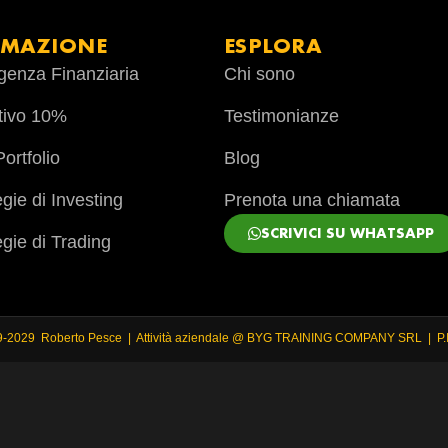
RMAZIONE
ESPLORA
ligenza Finanziaria
Chi sono
tivo 10%
Testimonianze
ortfolio
Blog
egie di Investing
Prenota una chiamata
SCRIVICI SU WHATSAPP
egie di Trading
9-2029 Roberto Pesce | Attività aziendale @ BYG TRAINING COMPANY SRL | P