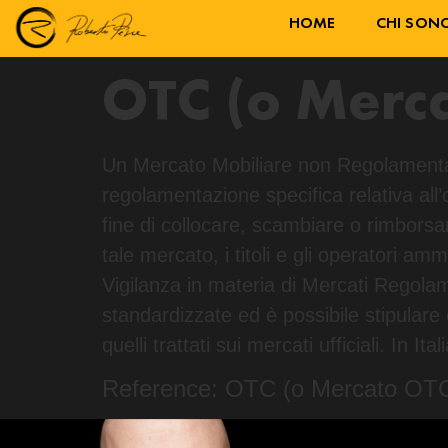
HOME
CHI SON
OTC (o Merca
Un Mercato Mobiliare non Regolamentat
regolamentazione specifica relativa all’
fine di collocare, scambiare o rimborsar
tale mercato, i titoli e gli operatori am
Vigilanza in materia di Mercati Regolam
standardizzate ed è possibile stipulare c
quelli trattati sui mercati ufficiali. I
Reference: OTC (o Mercato OTC