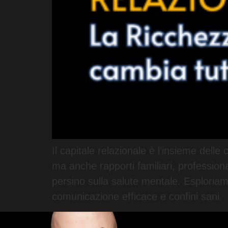
Il capitale relazionale è l’insieme del
ma anche rapporti familiari, professional
persino sulla salute mentale. Esploria
comunicazione efficace e confini sani.