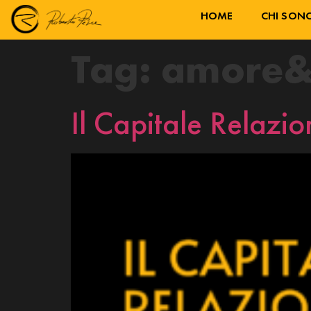
HOME
CHI SON
Tag:
amore&r
Il Capitale Relazio