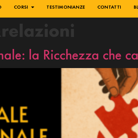
O
CORSI
TESTIMONIANZE
CONTATTI
B
elazioni
nale: la Ricchezza che c