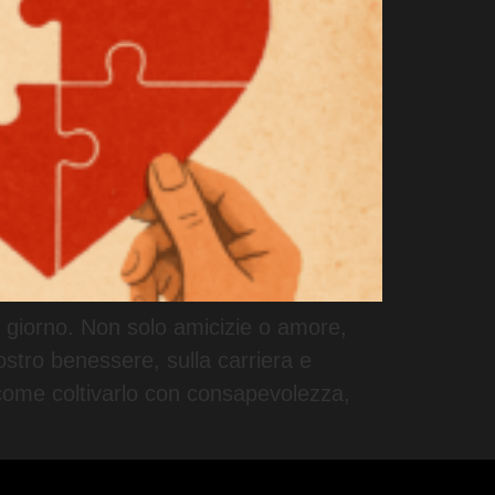
i giorno. Non solo amicizie o amore,
nostro benessere, sulla carriera e
 come coltivarlo con consapevolezza,