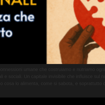
le connessioni umane che costruiamo e nutriamo ogn
i e sociali. Un capitale invisibile che influisce sul 
mo cosa lo alimenta, come si sabota, e soprattutto