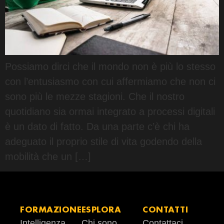
Possiamo dirci che il mondo non è più lo stesso
con l’entusiasmo con cui affermiamo che non ci
sono più le mezze stagioni. Che il nostro
quotidiano sia ormai integrato a processi digitali
è un dato di fatto. Da una parte c’è chi ha
adeguato il proprio stile di vita godendo della
mobilità che un […]
FORMAZIONE
ESPLORA
CONTATTI
Intelligenza
Chi sono
Contattaci