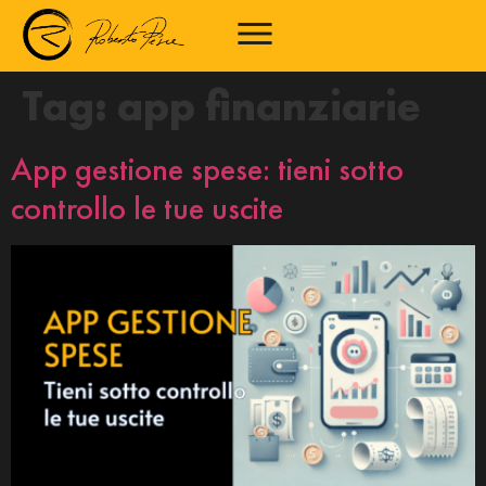
Tag:
app finanziarie
App gestione spese: tieni sotto
controllo le tue uscite