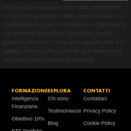
Non sai dove finiscono i tuoi soldi ogni mese?
Le App per la gestione delle spese ti aiutano a
monitorare le uscite, risparmiare e migliorare la
tua gestione finanziaria. Dimentica i vecchi
quaderni dei conti: con queste app intuitive e in
italiano, tenere sotto controllo le finanze non è
mai stato così semplice (e pratico)!
FORMAZIONE
ESPLORA
CONTATTI
Intelligenza
Chi sono
Contattaci
Finanziaria
Testimonianze
Privacy Policy
Obiettivo 10%
Blog
Cookie Policy
ETF Portfolio