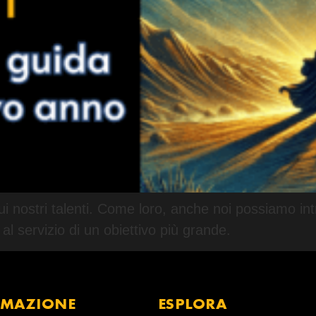
e sui nostri talenti. Come loro, anche noi possiamo i
l servizio di un obiettivo più grande.
RMAZIONE
ESPLORA