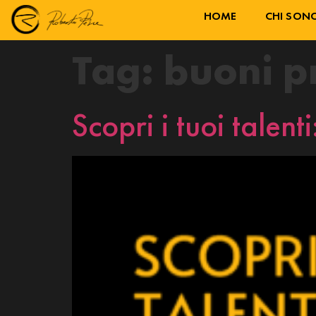
HOME
CHI SON
Tag:
buoni p
Scopri i tuoi talen