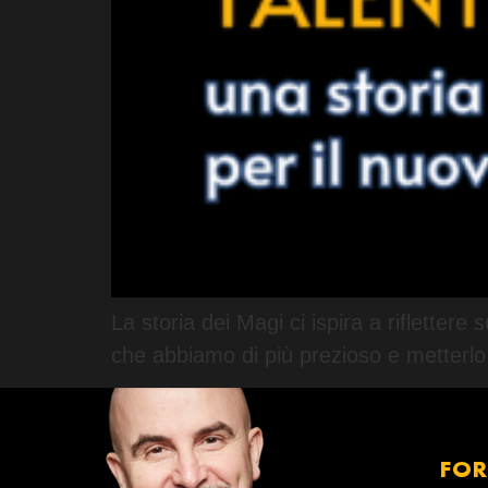
La storia dei Magi ci ispira a rifletter
che abbiamo di più prezioso e metterlo a
FO