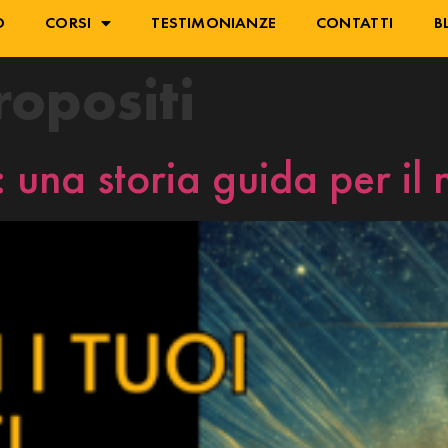
O
CORSI
TESTIMONIANZE
CONTATTI
B
ropositi
ti: una storia guida per i