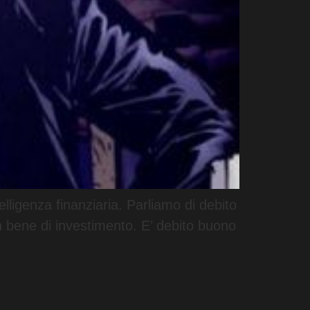
lligenza finanziaria. Parliamo di debito
n bene di investimento. E’ debito buono