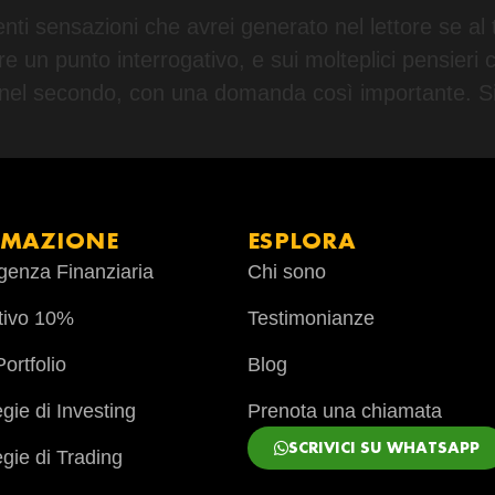
renti sensazioni che avrei generato nel lettore se al 
un punto interrogativo, e sui molteplici pensieri 
he nel secondo, con una domanda così important
RMAZIONE
ESPLORA
ligenza Finanziaria
Chi sono
tivo 10%
Testimonianze
ortfolio
Blog
egie di Investing
Prenota una chiamata
SCRIVICI SU WHATSAPP
egie di Trading