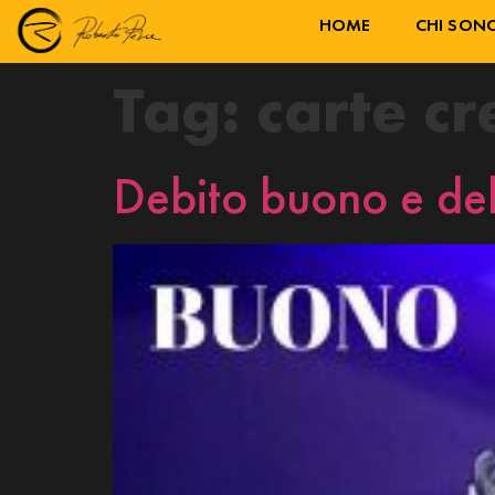
HOME
CHI SON
Tag:
carte cr
Debito buono e deb