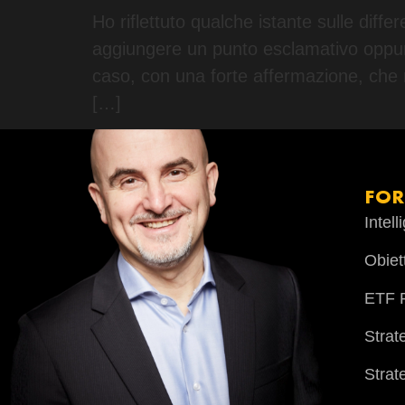
Ho riflettuto qualche istante sulle diffe
aggiungere un punto esclamativo oppure 
caso, con una forte affermazione, c
[…]
FO
Intel
Obiet
ETF P
Strat
Strat