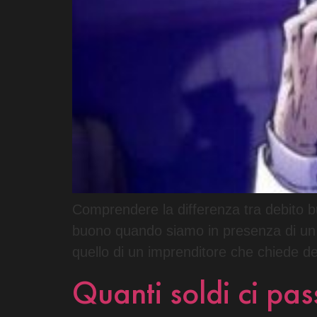
Comprendere la differenza tra debito buo
buono quando siamo in presenza di un d
quello di un imprenditore che chiede d
Quanti soldi ci pa