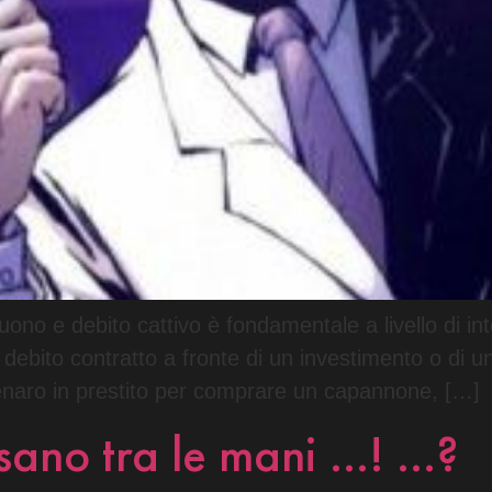
no e debito cattivo è fondamentale a livello di inte
ebito contratto a fronte di un investimento o di u
enaro in prestito per comprare un capannone, […]
ssano tra le mani …! …?