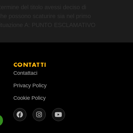
termine del titolo avessi deciso di
che possono scaturire sia nel primo
e. Situazione A: PUNTO ESCLAMATIVO
CONTATTI
Contattaci
Privacy Policy
Cookie Policy