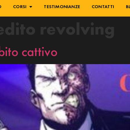
O
CORSI
TESTIMONIANZE
CONTATTI
B
edito revolving
ito cattivo