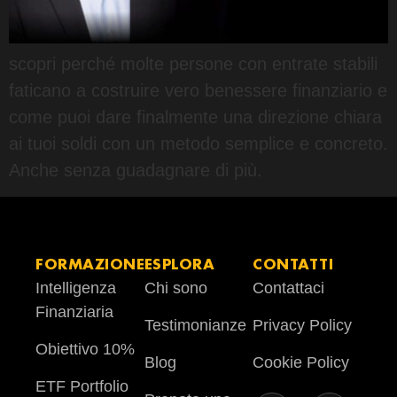
scopri perché molte persone con entrate stabili
faticano a costruire vero benessere finanziario e
come puoi dare finalmente una direzione chiara
ai tuoi soldi con un metodo semplice e concreto.
Anche senza guadagnare di più.
FORMAZIONE
ESPLORA
CONTATTI
Intelligenza
Chi sono
Contattaci
Finanziaria
Testimonianze
Privacy Policy
Obiettivo 10%
Blog
Cookie Policy
ETF Portfolio