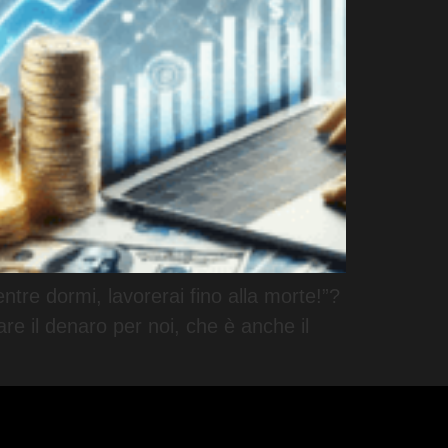
tre dormi, lavorerai fino alla morte!”?
are il denaro per noi, che è anche il