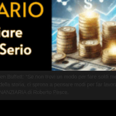
en Buffett: “Se non trovi un modo per fare soldi men
i della storia, ci sprona a pensare modi per far lavor
INANZIARIA di Roberto Pesce.