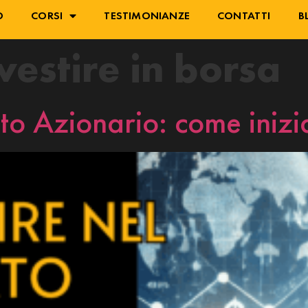
O
CORSI
TESTIMONIANZE
CONTATTI
B
vestire in borsa
to Azionario: come inizi