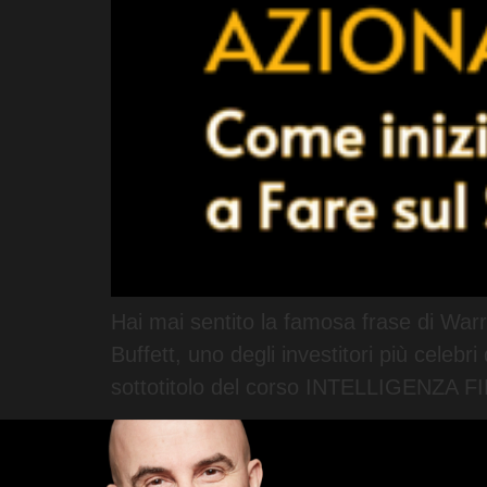
Hai mai sentito la famosa frase di Warr
Buffett, uno degli investitori più celebr
sottotitolo del corso INTELLIGENZA F