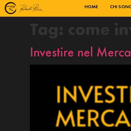
HOME
CHI SON
Tag:
come in
Investire nel Merca