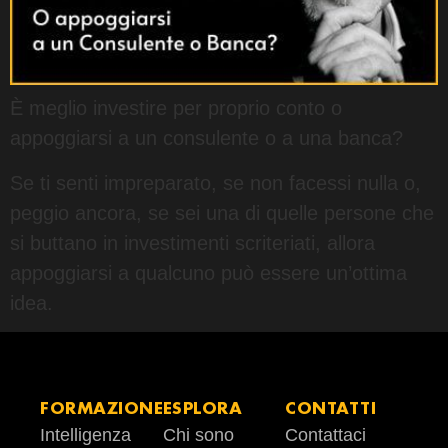
È meglio investire per proprio conto o
appoggiarsi a un consulente o a una banca?
Se ti senti impreparato, se non facessi nulla o,
peggio ancora, se sei una di quelle persone che
si buttano in investimenti scriteriati, allora
appoggiarsi a qualcuno può essere un’ottima
idea.
FORMAZIONE
ESPLORA
CONTATTI
Intelligenza
Chi sono
Contattaci