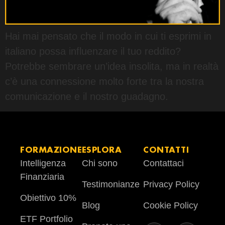
Hai mai pensato che il modo in cui ti esprimi in
italiano possa influenzare il tuo reddito?
Potrebbe sembrare un’idea insolita, ma in realtà
c’è una connessione molto forte tra la nostra
comunicazione e il nostro guadagno.
FORMAZIONE
ESPLORA
CONTATTI
Intelligenza
Chi sono
Contattaci
Finanziaria
Testimonianze
Privacy Policy
Obiettivo 10%
Blog
Cookie Policy
ETF Portfolio