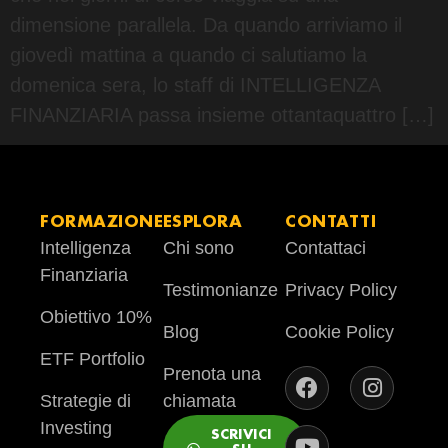
dimensione parallela. Da quando arriviamo il
giovedì mattina a quando ci salutiamo la
domenica sera, lo staff di INTELLIGENZA
FINANZIARIA passa insieme ottantaquattro […]
FORMAZIONE
ESPLORA
CONTATTI
Intelligenza
Chi sono
Contattaci
Finanziaria
Testimonianze
Privacy Policy
Obiettivo 10%
Blog
Cookie Policy
ETF Portfolio
Prenota una
Strategie di
chiamata
Investing
SCRIVICI