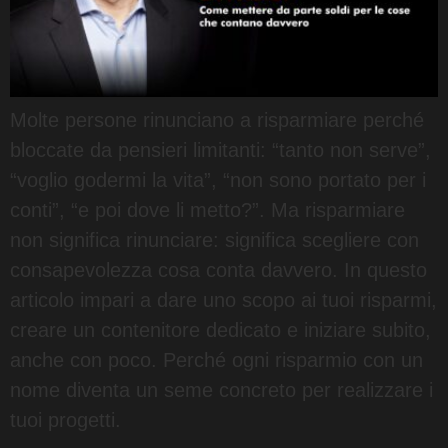
Molte persone rinunciano a risparmiare perché
bloccate da pensieri limitanti: “tanto non serve”,
“voglio godermi la vita”, “non sono portato per i
conti”, “e poi dove li metto?”. Ma risparmiare
non significa rinunciare: significa scegliere con
consapevolezza cosa conta davvero. In questo
articolo impari a dare uno scopo ai tuoi risparmi,
creare un contenitore dedicato e iniziare subito,
anche con poco. Perché ogni risparmio con un
nome diventa un seme concreto per realizzare i
tuoi progetti.