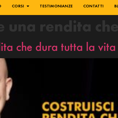
O
CORSI
TESTIMONIANZE
CONTATTI
B
e una rendita ch
ita che dura tutta la vita