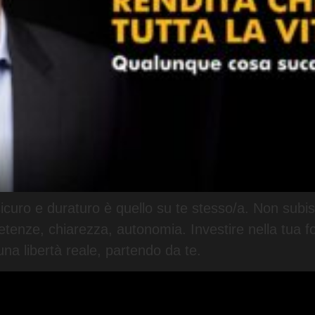
più sicuro e duraturo è quello su te stesso/a. Non sub
tenze, chiarezza, autonomia. Investire nella tua fo
una libertà reale, partendo da te.