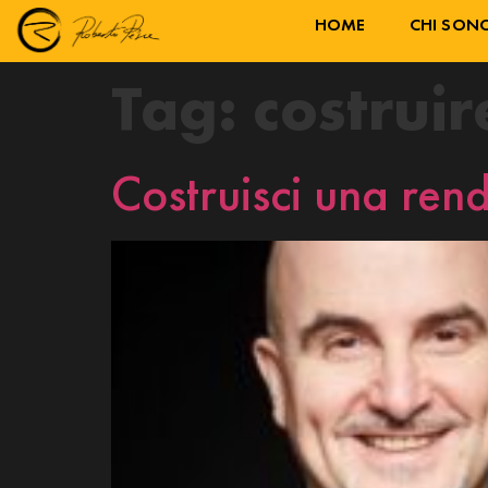
HOME
CHI SON
Tag:
costruir
Costruisci una rend