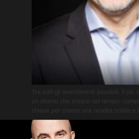
Tra tutti gli investimenti possibili, il 
un ritorno che cresce nel tempo: compe
chiave per creare una rendita solida e 