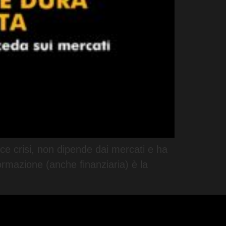
isce crisi, non dipende dai mercati e ha
rmazione (anche finanziaria) è la