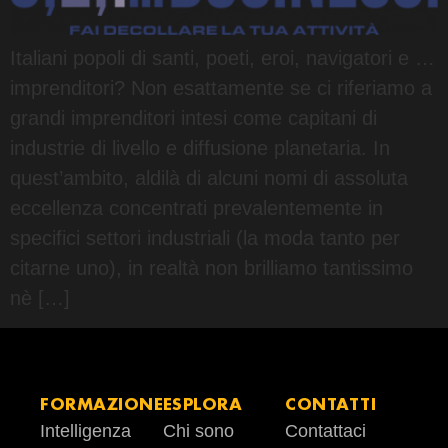
Italiani popoli di santi, poeti, eroi, navigatori e …
imprenditori? Non esattamente se ci riferiamo a
grandi imprenditori intesi come capitani di
industrie di livello e diffusione planetaria. In
quest’ambito, aldilà di alcuni nomi di assoluta
eccellenza concentrati prevalentemente in
specifici settori industriali (la moda tanto per
citarne uno), in realtà non brilliamo tantissimo
nè […]
FORMAZIONE
ESPLORA
CONTATTI
Intelligenza
Chi sono
Contattaci