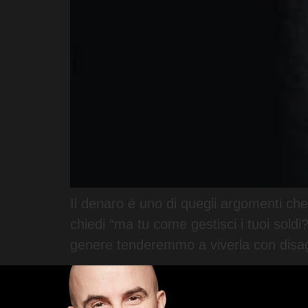
Il denaro è uno di quegli argomenti che
chiedi “ma tu come gestisci i tuoi sol
genere tenderemmo a viverla con disag