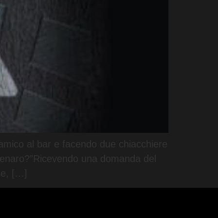
n amico al bar e facendo due chiacchiere
el denaro?”Ricevendo una domanda del
e, […]