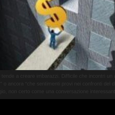
 tende a creare imbarazzi. Difficile che incontri u
di?” o ancora “che sentimenti provi nei confronti d
io, non certo come una conversazione interessant