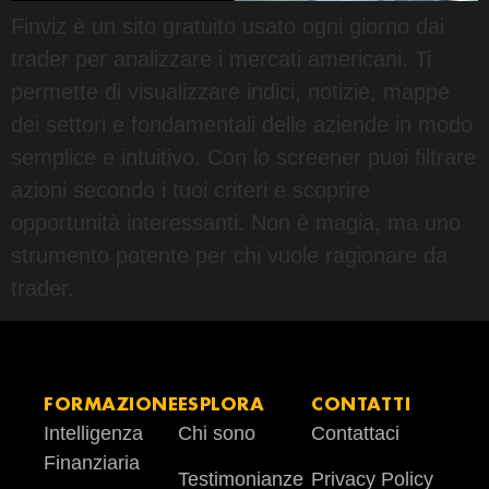
Finviz è un sito gratuito usato ogni giorno dai
trader per analizzare i mercati americani. Ti
permette di visualizzare indici, notizie, mappe
dei settori e fondamentali delle aziende in modo
semplice e intuitivo. Con lo screener puoi filtrare
azioni secondo i tuoi criteri e scoprire
opportunità interessanti. Non è magia, ma uno
strumento potente per chi vuole ragionare da
trader.
FORMAZIONE
ESPLORA
CONTATTI
Intelligenza
Chi sono
Contattaci
Finanziaria
Testimonianze
Privacy Policy