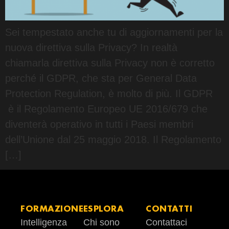
Sei tempestato anche tu di aggiornamenti per la
nuova direttiva sulla Privacy? In realtà
chiamarla direttiva sulla Privacy non è corretto
perché il GDPR, che sta per General Data
Protection Regulation, è molto di più. Il GDPR
è il Regolamento Europeo UE 2016/679 che
diventerà operativo in tutti i Paesi membri
dell’Unione dal 25 maggio 2018. Il Regolamento
[…]
FORMAZIONE
ESPLORA
CONTATTI
Intelligenza
Chi sono
Contattaci