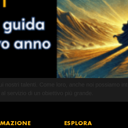
e sui nostri talenti. Come loro, anche noi possiamo i
l servizio di un obiettivo più grande.
RMAZIONE
ESPLORA