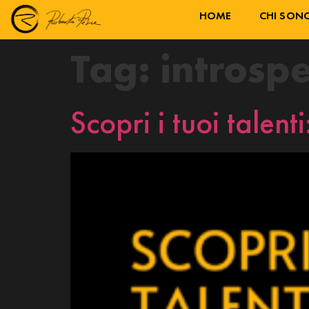
HOME
CHI SON
Tag:
introsp
Scopri i tuoi talen