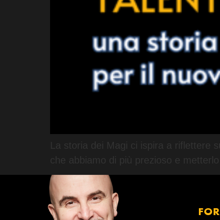
La storia dei Magi ci ispira a rifletter
che abbiamo di più prezioso e metterlo a
FO