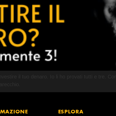
estire il tuo denaro. Io li ho provati tutti e tre. 
arecchio.
RMAZIONE
ESPLORA