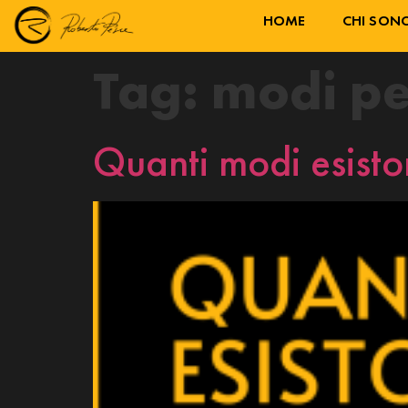
HOME
CHI SON
Tag:
modi pe
Quanti modi esisto