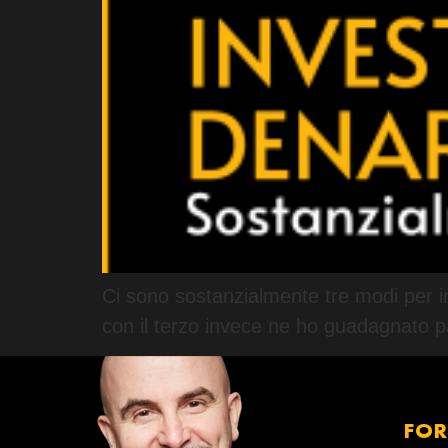
Ci sono sostanzialmente tre modi per inv
con il terzo invece ne ho guadagnato p
FO