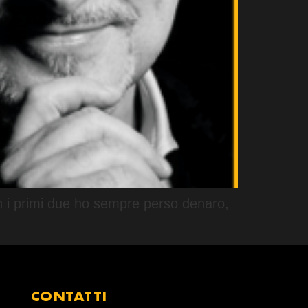
Con i primi due ho sempre perso denaro,
CONTATTI