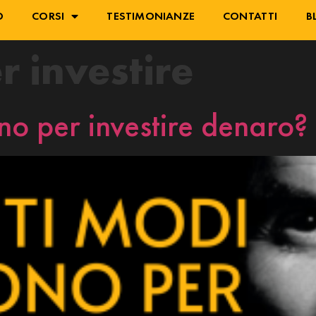
O
CORSI
TESTIMONIANZE
CONTATTI
B
r investire
no per investire denaro?