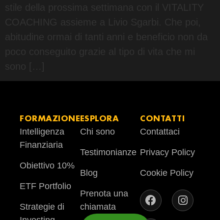
stile della prossima settimana con il VITALITY
COACHING assieme a Livio Sgarbi. Che poi,
abitudine ormai di tanti anni e beneficio non da
poco conseguito grazie al tipo di vita che mi
sono […]
FORMAZIONE
ESPLORA
CONTATTI
Intelligenza
Chi sono
Contattaci
Finanziaria
Testimonianze
Privacy Policy
Obiettivo 10%
Blog
Cookie Policy
ETF Portfolio
Prenota una
Strategie di
chiamata
Investing