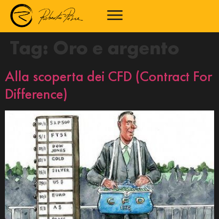
Tag:
Oro e argento
Alla scoperta dei CFD (Contract For
Difference)