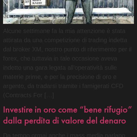
Alcune settimane fa la mia attenzione è stata
attirata da una competizione di trading indetta
dal broker XM, nostro punto di riferimento per il
forex, che tuttavia in tale occasione aveva
indetto una gara legata all’operatività sulle
materie prime, e per la precisione di oro e
argento, da tradarsi tramite i famigerati CFD
(Contracts For […]
Investire in oro come “bene rifugio”
dalla perdita di valore del denaro
Da tempo ormai anche i mass media parlano