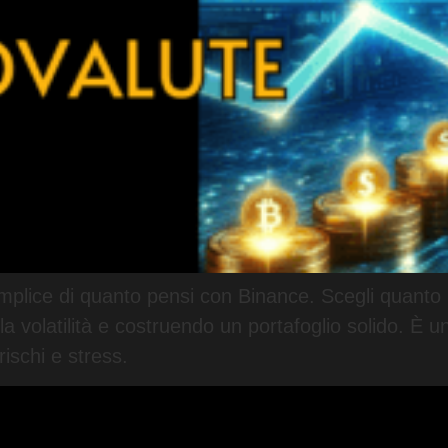
mplice di quanto pensi con Binance. Scegli quanto in
 la volatilità e costruendo un portafoglio solido. È 
ischi e stress.