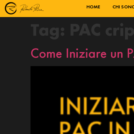
HOME
CHI SON
Tag:
PAC cri
Come Iniziare un P