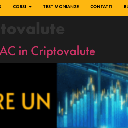
O
CORSI
TESTIMONIANZE
CONTATTI
B
ptovalute
AC in Criptovalute