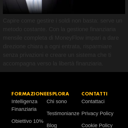
Capire come gestire i soldi non basta: serve un
metodo costante. Con la gestione finanziaria
mensile completa di MoneyFlow impari a dare
direzione chiara a ogni entrata, risparmiare
senza privazioni e creare un sistema che ti
accompagna verso la libertà finanziaria.
FORMAZIONE
ESPLORA
CONTATTI
Intelligenza
Chi sono
Contattaci
Finanziaria
Testimonianze
Privacy Policy
Obiettivo 10%
Blog
Cookie Policy