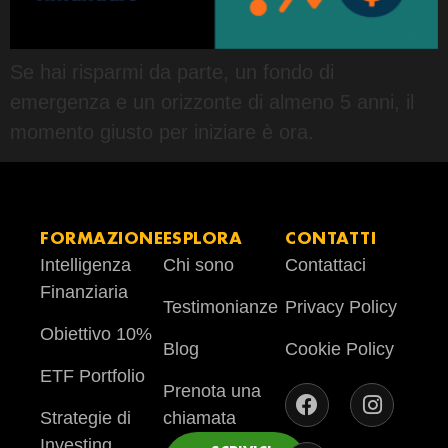
Se hai risparmi da parte, un fondo di
emergenza e un orizzonte di almeno 5 anni, il
momento giusto per iniziare è ora.
FORMAZIONE
ESPLORA
CONTATTI
Intelligenza
Chi sono
Contattaci
Finanziaria
Testimonianze
Privacy Policy
Obiettivo 10%
Blog
Cookie Policy
ETF Portfolio
Prenota una
Strategie di
chiamata
Investing