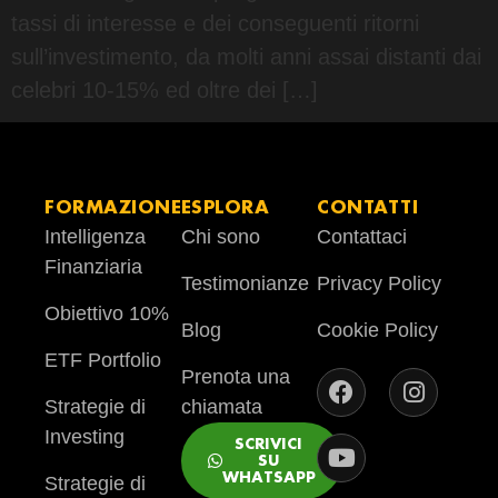
tassi di interesse e dei conseguenti ritorni
sull’investimento, da molti anni assai distanti dai
celebri 10-15% ed oltre dei […]
FORMAZIONE
ESPLORA
CONTATTI
Intelligenza
Chi sono
Contattaci
Finanziaria
Testimonianze
Privacy Policy
Obiettivo 10%
Blog
Cookie Policy
ETF Portfolio
Prenota una
Strategie di
chiamata
Investing
SCRIVICI
SU
WHATSAPP
Strategie di