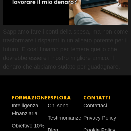
Sappiamo fare i conti della spesa, ma non come
trasformare i risparmi in un alleato potente per il
futuro. E così finiamo per temere quello che
dovrebbe essere il nostro migliore amico: il
denaro che abbiamo sudato per guadagnare.
FORMAZIONE
ESPLORA
CONTATTI
Intelligenza
Chi sono
Contattaci
Finanziaria
Testimonianze
Privacy Policy
Obiettivo 10%
Blog
Cookie Policy