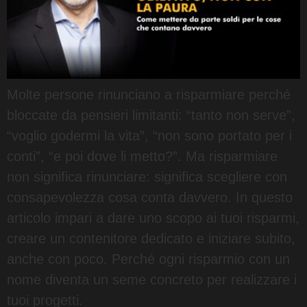
Molte persone rinunciano a risparmiare perché
bloccate da pensieri limitanti: “tanto non serve”,
“voglio godermi la vita”, “non sono portato per i
conti”, “e poi dove li metto?”. Ma risparmiare
non significa rinunciare: significa scegliere con
consapevolezza cosa conta davvero. In questo
articolo impari a dare uno scopo ai tuoi risparmi,
creare un contenitore dedicato e iniziare subito,
anche con poco. Perché ogni risparmio con un
nome diventa un seme concreto per realizzare i
tuoi progetti.