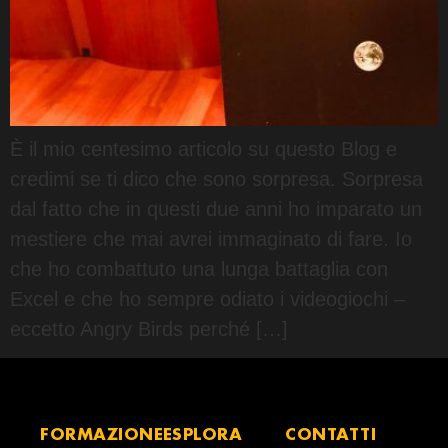
È il mio centesimo articolo su questo Blog e
credimi se ti dico che sono sorpresa. Sorpresa
dal fatto che in questi due anni ho imparato un
mestiere che mai avrei immaginato di fare. Io
che ho combattuto una lunga battaglia con
Excel e che ho sempre odiato i videogiochi –
eccetto Angry Birds perché […]
FORMAZIONE
ESPLORA
CONTATTI