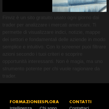
Finviz è un sito gratuito usato ogni giorno dai
trader per analizzare i mercati americani. Ti
permette di visualizzare indici, notizie, mappe
dei settori e fondamentali delle aziende in modo
semplice e intuitivo. Con lo screener puoi filtrare
azioni secondo i tuoi criteri e scoprire
opportunità interessanti. Non è magia, ma uno
strumento potente per chi vuole ragionare da
trader.
FORMAZIONE
ESPLORA
CONTATTI
Intelligenza
Chi sono
Contattaci