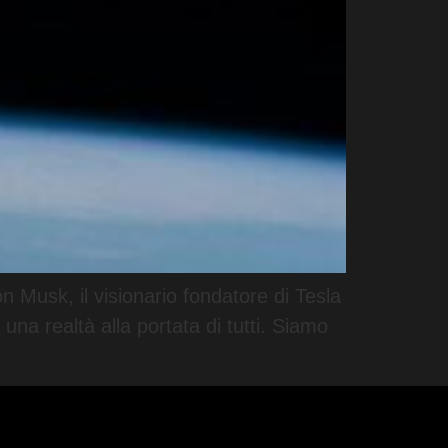
on Musk, il visionario fondatore di Tesla
na realtà alla portata di tutti. Siamo