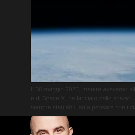
Il 30 maggio 2020, mentre avevamo altri 
e di Space X, ha lanciato nello spazio 
sempre stati abituati a pensare che i v