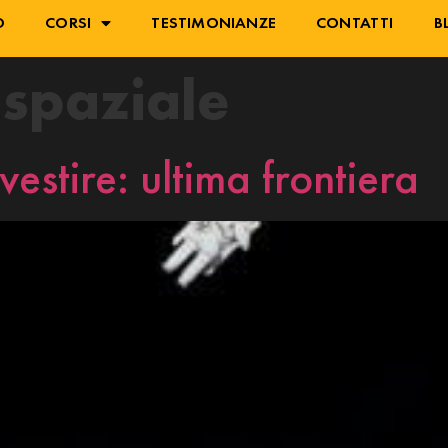
O
CORSI
TESTIMONIANZE
CONTATTI
B
 spaziale
estire: ultima frontiera