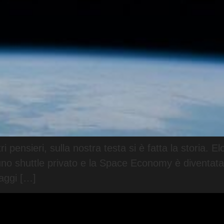
pensieri, sulla nostra testa si è fatta la storia. El
uno shuttle privato e la Space Economy è diventata u
iaggi […]