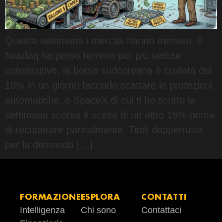
Questa settimana i mercati hanno tremato. Il
Nasdaq ha perso terreno per più sedute
consecutive, la borsa sudcoreana è crollata del
10% in un giorno facendo scattare le protezioni
automatiche, e SpaceX di cui ti ho scritto la
settimana scorsa è scesa di un altro 16% prima
di recuperare parzialmente. Titoli dappertutto
per la domanda […]
FORMAZIONE
ESPLORA
CONTATTI
Intelligenza
Chi sono
Contattaci