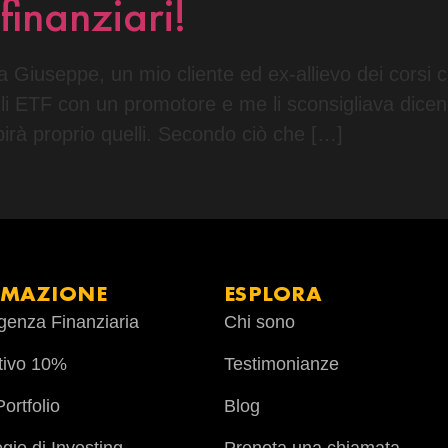
finanziari!
a Giuseppe, un mio cliente ed ex-allievo dei corsi co
gli ETF con un promotore e me li sconsigliava dice
pirà proprio quelli. Secondo ciò che […]
RMAZIONE
ESPLORA
ligenza Finanziaria
Chi sono
tivo 10%
Testimonianze
ortfolio
Blog
egie di Investing
Prenota una chiamata