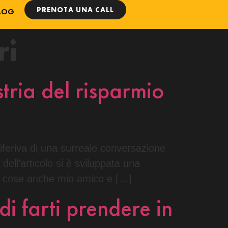
PRENOTA UNA CALL
LOG
ri
stria del risparmio
riferiva di una surreale conversazione
dell’articolo si è sviluppata una
tre cose anche mio amico e […]
di farti prendere in