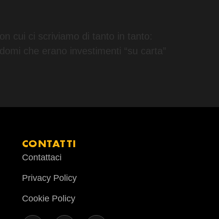
n cui ci scriviamo di tanto in tanto:
ndomi che erano investimenti “su carta”
CONTATTI
Contattaci
Privacy Policy
Cookie Policy