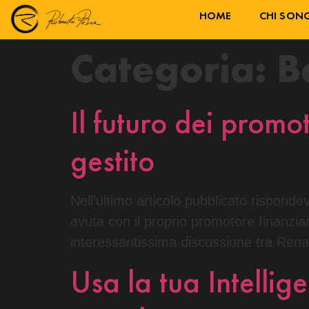
HOME
CHI SON
Categoria:
B
Il futuro dei promot
gestito
Nell’ultimo articolo pubblicato rispond
avuta con il proprio promotore finanziar
interessantissima discussione tra Renat
Usa la tua Intellig