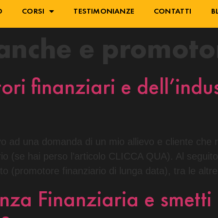
O
CORSI
TESTIMONIANZE
CONTATTI
B
anche e promoto
ori finanziari e dell’indu
evo ad una domanda di un mio allievo e cliente che 
io (se hai perso l’articolo CLICCA QUA). Al seguito 
o (promotore finanziario di lunga data), tra le al
enza Finanziaria e smetti 