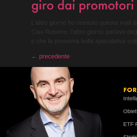
giro dai promotori 
L’altro giorno ho ricevuto questa mail d
Ciao Roberto, l’altro giorno parlavo de
e che la prossima bolla speculativa col
←
precedente
FO
Intel
Obiet
ETF P
Strat