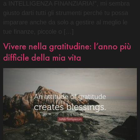
a INTELLIGENZA FINANZIARIA!”, mi sembra
giusto darti tutti gli strumenti perché tu possa
imparare anche da solo a gestire al meglio le
tue finanze, piccole o […]
Vivere nella gratitudine: l’anno più
difficile della mia vita