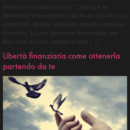
entrano in contatto con noi”. Questa è la
definizione che preferisco: facile da scrivere, più
complicato da fare, stupendo quando percepisci
il risultato. La mia personale sintesi dopo vari
libri, mesi di corsi, l’analisi di tanti […]
Libertà finanziaria come ottenerla
partendo da te