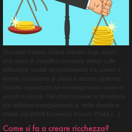
Secondo l’ultimo Global Gender Gap report,
una sorta di classifica mondiale stilata sulle
differenze sociali ed economiche tra uomini e
donne, il concetto di parità è ancora piuttosto
lontano soprattutto se si paragonano i salari di
uomini e donne. Nel nostro paese la situazione
sta addirittura peggiorando e, nella classifica
stilata dal World Economic Forum, l’Italia […]
Come si fa a creare ricchezza?