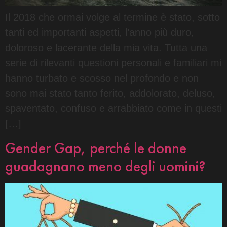
Il 2018 che ormai volge al termine è stato, sotto
tanti ed importanti aspetti, l’anno più duro,
doloroso e lacerante della mia vita. Tutta una
serie di rilevanti questioni personali e familiari mi
hanno turbato e scosso nel profondo e non
sono mai stato tanto ferito, addolorato, deluso,
spaventato, confuso e arrabbiato come in questi
[…]
Gender Gap, perché le donne
guadagnano meno degli uomini?