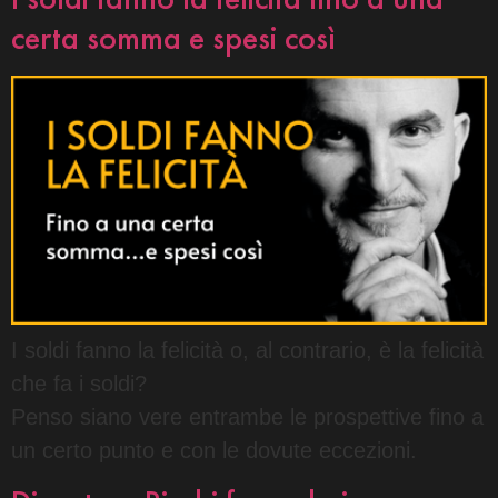
certa somma e spesi così
I soldi fanno la felicità o, al contrario, è la felicità
che fa i soldi?
Penso siano vere entrambe le prospettive fino a
un certo punto e con le dovute eccezioni.