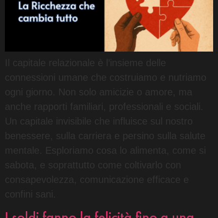
Il capitale relazionale è l’insieme delle
connessioni umane che costruiamo e nutriamo
ogni giorno. Non solo amicizie o amore, ma
anche rapporti familiari, professionali e sociali.
Un capitale invisibile che influisce sul nostro
benessere, sulla carriera e persino sulla salute
mentale. Esploriamo cosa lo alimenta, come si
sabota, e soprattutto come coltivarlo con
consapevolezza, comunicazione efficace e
confini sani.
I soldi fanno la felicità fino a una