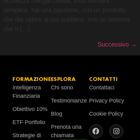
ricchezza l’ha già creata, tutto sembra
semplice: hai una passione, crei un prodotto
che dia valore al tuo pubblico, crei un sistema
che ti […]
Successivo
→
FORMAZIONE
ESPLORA
CONTATTI
Intelligenza
Chi sono
Contattaci
Finanziaria
Testimonianze
Privacy Policy
Obiettivo 10%
Blog
Cookie Policy
ETF Portfolio
Prenota una
Strategie di
chiamata