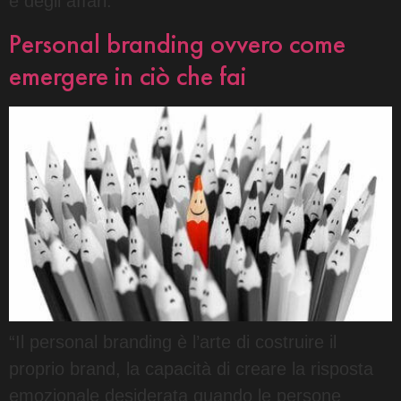
e degli affari.
Personal branding ovvero come
emergere in ciò che fai
“Il personal branding è l’arte di costruire il
proprio brand, la capacità di creare la risposta
emozionale desiderata quando le persone