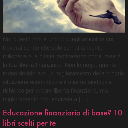
No, questo non è uno di quegli articoli in cui
troverai scritto che solo se hai la mente
milionaria e la giusta motivazione potrai creare
la tua libertà finanziaria. Non lo nego, quanto
meno desiderare un miglioramento della propria
situazione economica è il minimo sindacale
richiesto per creare libertà finanziaria, ma
miglioramento non equivale a […]
Educazione finanziaria di base? 10
libri scelti per te