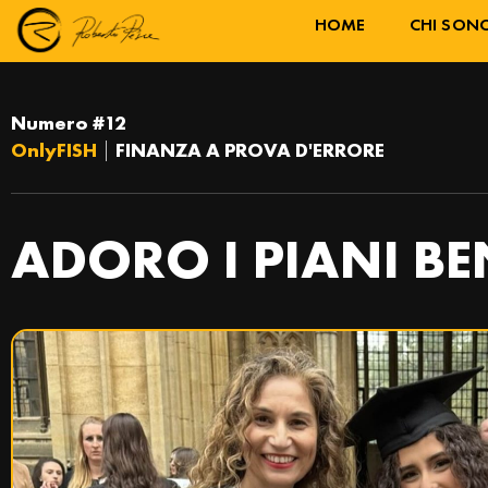
HOME
CHI SON
Numero #12
OnlyFISH
|
FINANZA A PROVA D'ERRORE
ADORO I PIANI BE