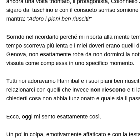
ancora una volta trionfato, il protagonista, Colonnello
sigaro dal taschino e con il consueto sorriso sornione 
mantra: “
Adoro i piani ben riusciti!
”
Sorrido nel ricordarlo perché mi riporta alla mente tempi
tempo scorreva più lenta e i miei doveri erano quelli di
Genova, non esattamente roba da non dormirci la nott
vissuta come complessa in uno specifico momento.
Tutti noi adoravamo Hannibal e i suoi piani ben riusc
relazionarci con quelli che invece
non riescono
e ti l
chiederti cosa non abbia funzionato e quale sia il pass
Ecco, oggi mi sento esattamente così.
Un po’ in colpa, emotivamente affaticato e con la test