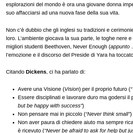
esplorazioni del mondo è ora una giovane donna impe
suo affacciarsi ad una nuova fase della sua vita.
Non c’è dubbio che gli inglesi su tradizioni e cerimoni
loro. L’ambiente giocava la sua parte, le toghe nere e
migliori studenti Beethoven, Never Enough (
appunto
…
l’emozione e il discorso del Preside di Yara ha toccat
Citando
Dickens
, ci ha parlato di:
Avere una Visione (
Vision
) per il proprio futuro (
“
Essere disciplinati e lavorare duro ma godersi il pe
but be happy with success”
)
Non pensare mai in piccolo (
“Never think small”
)
Non aver paura di chiedere aiuto ma sempre rica
è ricevuto (
“Never be afraid to ask for help but j