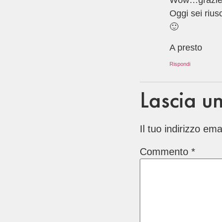
Wow…grazie Ro
Oggi sei rius
🙂
A presto
Rispondi
Lascia u
Il tuo indirizzo em
Commento
*