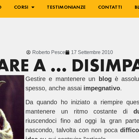
O
CORSI
TESTIMONIANZE
CONTATTI
B
Roberto Pesce
17 Settembre 2010
ARE A … DISIMPA
Gestire e mantenere un
blog
è assolu
spesso, anche assai
impegnativo
.
Da quando ho iniziato a riempire ques
mantenere un ritmo costante di
d
riuscendoci fino ad oggi la gran part
nascondo, talvolta con non poca
diffic