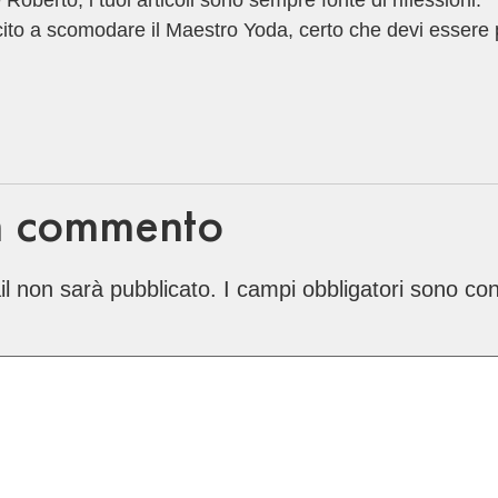
berto, i tuoi articoli sono sempre fonte di riflessioni.
cito a scomodare il Maestro Yoda, certo che devi essere 
n commento
ail non sarà pubblicato.
I campi obbligatori sono co