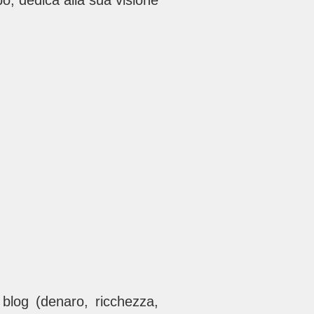
po, dedica alla sua visione
 blog (denaro, ricchezza,