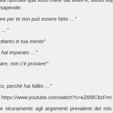
asi riportate qua sotto tratte dal video e, subito do
nsapevole:
pre per te non può essere fatto …”
o …”
oltanto in tua mente”
e hai imparato …”
are, non c’è provare!”
o, perchè hai fallito …”
httpv://www.youtube.com/watch?v=eZ6fBC8zFmI
re sicuramente agli argomenti prevalenti del mio