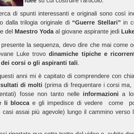
idee
su cui costruire l’articolo.
erca di spunti interessanti e originali sono così
to dalla trilogia originale di
“Guerre Stellari”
in c
ne del
Maestro Yoda
al giovane aspirante jedi
Luke
presente la sequenza, devo dire che mai come ogg
giovane Luke trovo
dinamiche tipiche e ricorren
 dei corsi o gli aspiranti tali
.
 questi anni mi è capitato di comprendere con c
sultati di molti
(prima di frequentare i corsi ma, d
entati) fosse non tanto nelle
informazioni
a lo
e li blocca
e gli impedisce di vedere come pot
i casi assai più agevole) lungo il cammino verso l