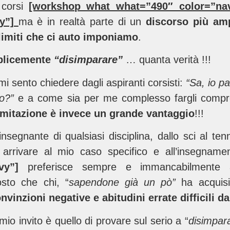
corsi
[workshop_what what=”490″ color=”n
vy”]
ma è in realtà parte di un
discorso più am
 limiti che ci auto imponiamo
.
licemente
“disimparare”
… quanta verità !!!
i sento chiedere dagli aspiranti corsisti:
“Sa, io p
so?”
e a come sia per me complesso fargli com
imitazione è invece un grande vantaggio
!!!
segnante di qualsiasi disciplina, dallo sci al tenni
 arrivare al mio caso specifico e all’insegnamen
avy”]
preferisce sempre e immancabilmente 
osto che chi, “
sapendone già un pò”
ha acquisit
nvinzioni negative e abitudini errate difficili d
mio invito è quello di provare sul serio a “
disimpar