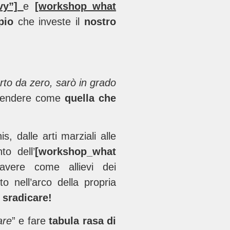
avy”]
e
[workshop_what
pio
che investe il
nostro
arto da zero, sarò in grado
prendere come
quella che
s, dalle arti marziali alle
to dell’
[workshop_what
avere come allievi dei
o nell’arco della propria
a sradicare!
are
” e fare
tabula rasa di