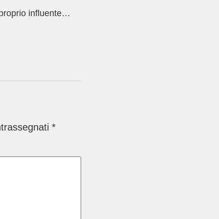
proprio influente…
ntrassegnati
*