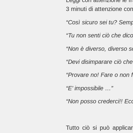
Leggi con attenzione le fr
3 minuti di attenzione co
“Così sicuro sei tu? Sem
“Tu non senti ciò che dic
“Non è diverso, diverso s
“Devi disimparare ciò ch
“Provare no! Fare o non f
“E’ impossibile …”
“Non posso crederci!! Ecc
Tutto ciò si può applica