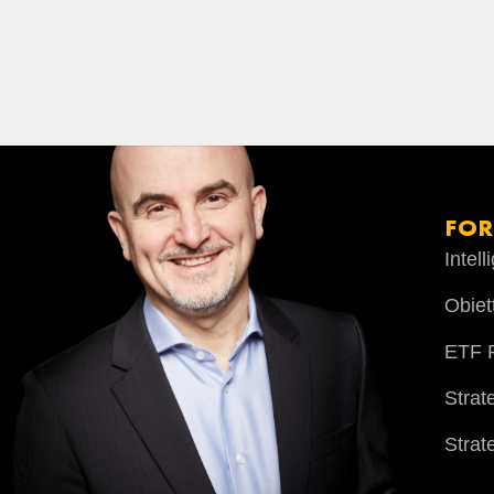
FO
Intel
Obiet
ETF P
Strat
Strat