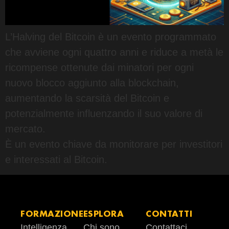
L’Halving del Bitcoin è un evento programmato
che avviene ogni quattro anni e riduce a metà le
ricompense ottenute dai minatori per ogni
nuovo blocco aggiunto alla blockchain,
aumentando la scarsità del Bitcoin e
potenzialmente influenzando il suo valore di
mercato.
È un evento chiave da monitorare per investitori
e interessati al Bitcoin.
FORMAZIONE
ESPLORA
CONTATTI
Intelligenza
Chi sono
Contattaci