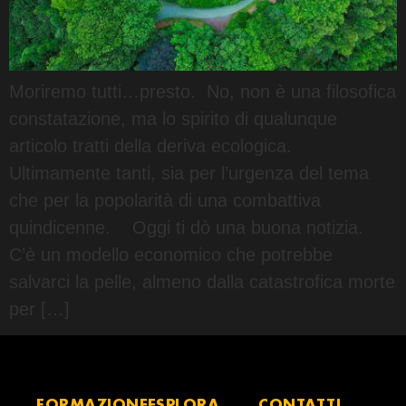
Moriremo tutti…presto. No, non è una filosofica
constatazione, ma lo spirito di qualunque
articolo tratti della deriva ecologica.
Ultimamente tanti, sia per l’urgenza del tema
che per la popolarità di una combattiva
quindicenne. Oggi ti dò una buona notizia.
C’è un modello economico che potrebbe
salvarci la pelle, almeno dalla catastrofica morte
per […]
FORMAZIONE
ESPLORA
CONTATTI