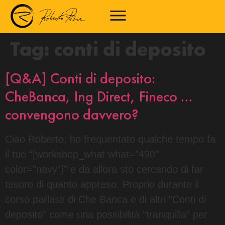
Tag:
conti di deposito
[Q&A] Conti di deposito:
CheBanca, Ing Direct, Fineco …
convengono davvero?
Ciao Roberto, ho frequentato qualche tempo fa
il tuo “[workshop_what what=”490″
color=”navy”]” e da allora sto cercando di far
tesoro di quanto appreso. Proprio durante il
corso parlasti di Che Banca e di altri “Conti di
deposito” come una possibilità “tranquilla” per