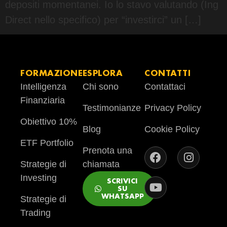
depositi momentanei. Io lo stavo valutando (Ing
Direct nello specifico) per “investirci” un […]
FORMAZIONE
ESPLORA
CONTATTI
Intelligenza
Chi sono
Contattaci
Finanziaria
Testimonianze
Privacy Policy
Obiettivo 10%
Blog
Cookie Policy
ETF Portfolio
Prenota una
Strategie di
chiamata
Investing
SCRIVICI
SU
WHATSAPP
Strategie di
Trading