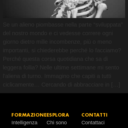
Se un alieno piombasse nella parte “sviluppata”
del nostro mondo e ci vedesse correre ogni
giorno dietro mille incombenze, più o meno
importanti, si chiederebbe perché lo facciamo?
Perché questa corsa quotidiana che sa di
leggera follia? Nelle ultime settimane mi sento
l’aliena di turno. Immagino che capiti a tutti
ciclicamente… Cercando di abbracciare in […]
FORMAZIONE
ESPLORA
CONTATTI
Intelligenza
Chi sono
Contattaci