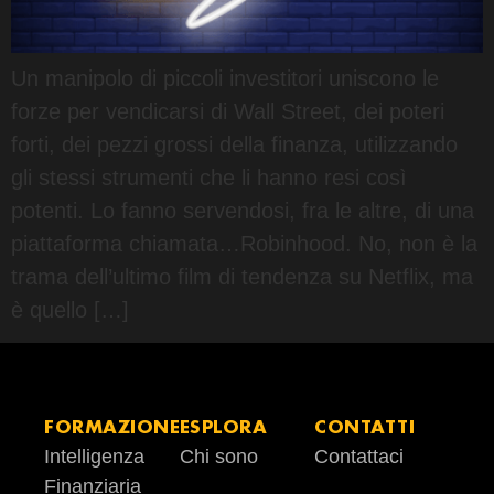
Un manipolo di piccoli investitori uniscono le
forze per vendicarsi di Wall Street, dei poteri
forti, dei pezzi grossi della finanza, utilizzando
gli stessi strumenti che li hanno resi così
potenti. Lo fanno servendosi, fra le altre, di una
piattaforma chiamata…Robinhood. No, non è la
trama dell’ultimo film di tendenza su Netflix, ma
è quello […]
FORMAZIONE
ESPLORA
CONTATTI
Intelligenza
Chi sono
Contattaci
Finanziaria