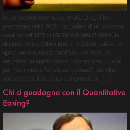
In un recente intervento, Mario Draghi l’ex
presidente della BCE, ha parlato di un concetto
cardine dell’INTELLIGENZA FINANZIARIA, la
distinzione tra debito buono e debito cattivo. A
qualcuno è suonato familiare, per tanti ha
generato un nuovo lessico che sarà ascritto al
pari del celebre “whatever it takes”, per altri
ancora è risultato poco comprensibile. […]
Chi ci guadagna con il Quantitative
Easing?