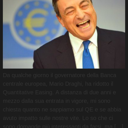
Da qualche giorno il governatore della Banca
centrale europea, Mario Draghi, ha ridotto il
Quantitative Easing. A distanza di due anni e
mezzo dalla sua entrata in vigore, mi sono
chiesta quanto ne sappiamo sul QE e se abbia
avuto impatto sulle nostre vite. Lo so che ci
sono domande più interessanti da farsi, ma […]