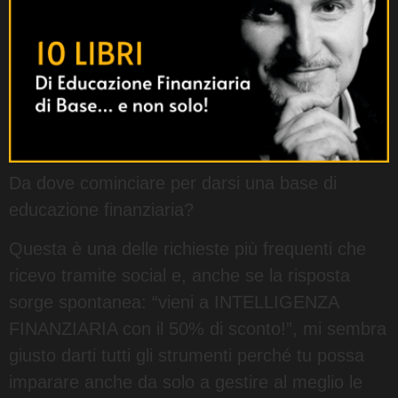
Da dove cominciare per darsi una base di
educazione finanziaria?
Questa è una delle richieste più frequenti che
ricevo tramite social e, anche se la risposta
sorge spontanea: “vieni a INTELLIGENZA
FINANZIARIA con il 50% di sconto!”, mi sembra
giusto darti tutti gli strumenti perché tu possa
imparare anche da solo a gestire al meglio le