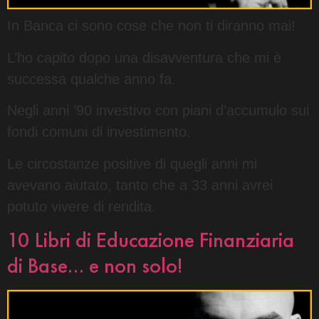
In Banca ci sono cose che non ti diranno mai!
L’ho capito dopo una disavventura che mi è
successa qualche anno fa.
Negli anni ’90 investivo con piani d’accumulo sui
fondi comuni di investimento.
Le circostanze positive di quegli anni mi
avevano aiutato, tanto che a 33 anni avrei
potuto vivere di rendita.
10 Libri di Educazione Finanziaria
di Base… e non solo!