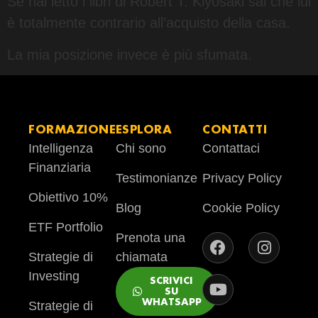
Se hai letto i libri di Robert T. Kiyosaki sai che lui
è totalmente contrario all’acquisto della casa.
La mia posizione invece è più sfumata.
FORMAZIONE
ESPLORA
CONTATTI
Intelligenza
Chi sono
Contattaci
Finanziaria
Testimonianze
Privacy Policy
Obiettivo 10%
Blog
Cookie Policy
ETF Portfolio
Prenota una
Strategie di
chiamata
Investing
SCRIVICI
SU
WHATSAPP
Strategie di