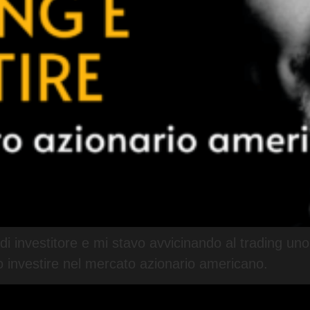
 di investitore e mi stavo avvicinando al trading un
to investire nel mercato azionario americano.