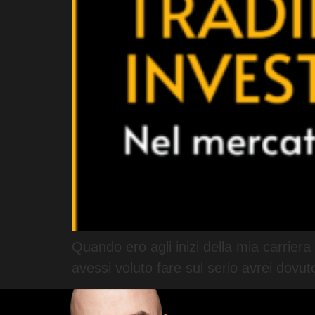
Quando ero agli inizi della mia carriera
avessi voluto fare sul serio avrei dovu