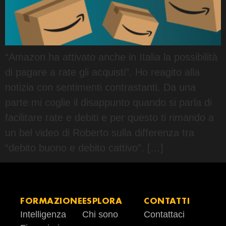
“Amazon ha attivato anche in Italia la possibilità
di pagare a rate gli acquisti”. Ho reagito alla
notizia con sentimenti contrastanti. Da una
parte mi coglie il disappunto quando si parla di
facilitare rate e debiti e per questo ti rimando a
un bel video di Roberto sulla differenza tra
“debito buono e debito cattivo”. […]
FORMAZIONE
ESPLORA
CONTATTI
Intelligenza
Chi sono
Contattaci