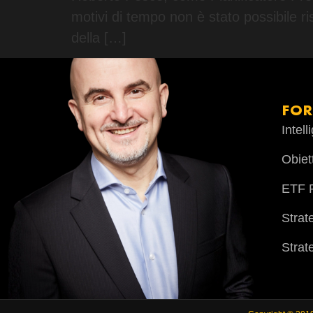
motivi di tempo non è stato possibil
della […]
FO
Intel
Obiet
ETF P
Strat
Strat