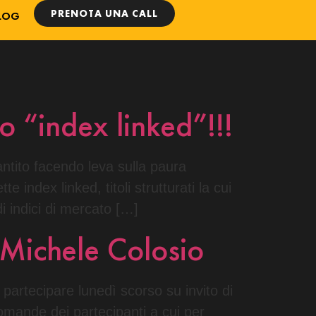
PRENOTA UNA CALL
LOG
o “index linked”!!!
rantito facendo leva sulla paura
e index linked, titoli strutturati la cui
i indici di mercato […]
. Michele Colosio
partecipare lunedì scorso su invito di
omande dei partecipanti a cui per