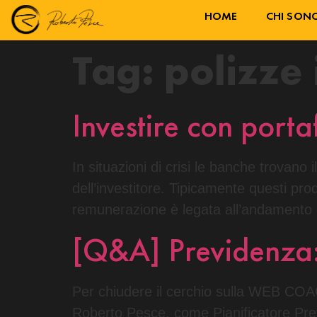
HOME
CHI SON
Tag:
polizze
Investire con porta
In situazioni di crisi le banche trovano 
dell’investitore. Tipicamente questi prodo
remunerazione è legata all’andamento de
[Q&A] Previdenza: l
Per chiudere il cerchio sulla WEB COACH
Roberto Pesce, come Pianificatore Prev