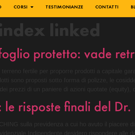
O
CORSI
TESTIMONIANZE
CONTATTI
B
 index linked
foglio protetto: vade retr
il terreno fertile per proporre prodotti a capitale ga
tti sono proposti sotto forma di polizze, le cosiddett
i prezzi di un paniere di azioni quotate (equity), d
e risposte finali del Dr
ING sulla previdenza a cui ho avuto il piacere di 
idenziale Indipendente desidero rispondere alle d