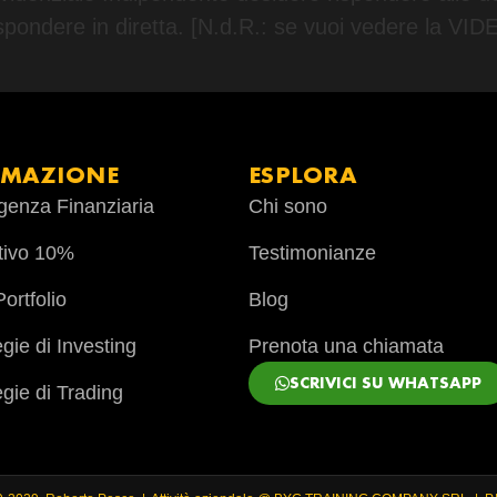
e rispondere in diretta. [N.d.R.: se vuoi vedere
RMAZIONE
ESPLORA
ligenza Finanziaria
Chi sono
tivo 10%
Testimonianze
ortfolio
Blog
egie di Investing
Prenota una chiamata
SCRIVICI SU WHATSAPP
egie di Trading